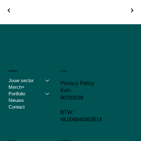
COMPANY
LEGAL
Jouw sector
Privacy Policy
Merch+
KvK:
Portfolio
90782038
Nieuws
Contact
BTW:
NL004840382B14